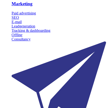
Marketing
Paid advertising
SEO
E-mail
Leadgeneration
Tracking & dashboarding
Offline
Consultancy