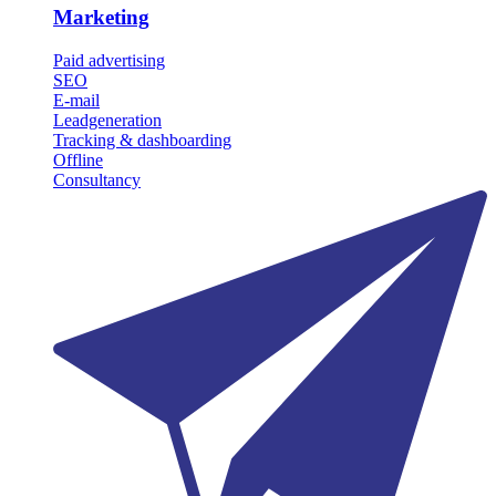
Marketing
Paid advertising
SEO
E-mail
Leadgeneration
Tracking & dashboarding
Offline
Consultancy