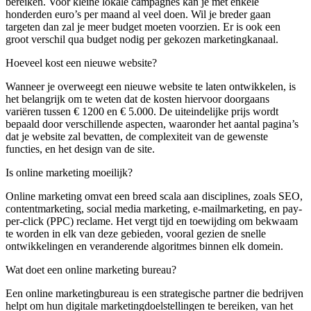
bereiken. Voor kleine lokale campagnes kan je met enkele
honderden euro’s per maand al veel doen. Wil je breder gaan
targeten dan zal je meer budget moeten voorzien. Er is ook een
groot verschil qua budget nodig per gekozen marketingkanaal.
Hoeveel kost een nieuwe website?
Wanneer je overweegt een nieuwe website te laten ontwikkelen, is
het belangrijk om te weten dat de kosten hiervoor doorgaans
variëren tussen € 1200 en € 5.000. De uiteindelijke prijs wordt
bepaald door verschillende aspecten, waaronder het aantal pagina’s
dat je website zal bevatten, de complexiteit van de gewenste
functies, en het design van de site.
Is online marketing moeilijk?
Online marketing omvat een breed scala aan disciplines, zoals SEO,
contentmarketing, social media marketing, e-mailmarketing, en pay-
per-click (PPC) reclame. Het vergt tijd en toewijding om bekwaam
te worden in elk van deze gebieden, vooral gezien de snelle
ontwikkelingen en veranderende algoritmes binnen elk domein.
Wat doet een online marketing bureau?
Een online marketingbureau is een strategische partner die bedrijven
helpt om hun digitale marketingdoelstellingen te bereiken, van het