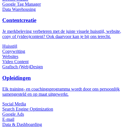
Google Tag Manager
Data Warehousing
Contentcreatie
Je merkbeleving verbeteren met de juiste visuele huisstijl, website,
copy of (video)content?
Ook daarvoor kan je bij ons terecht.
Huisstijl
Copywriting
Websites
Video Content
Grafisch (Web)Design
Opleidingen
Elk training- en coachingsprogramma wordt door ons persoonlijk
samengesteld en op maat uitgewerkt.
Social Media
Search Engine Optimization
Google Ads
E-mail
Data & Dashboarding